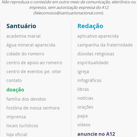
Não reproduza o conteúdo em outro meio de comunicação, eletrônico ou
impresso, sem autorização expressa do A12
(faleconosco@santuarionacional.com).
Santuário
Redação
academia marial
aplicativo aparecida
água mineral aparecida
campanha da fraternidade
cidade do romeiro
dúvidas religiosas
centro de apoio ao romeiro
espiritualidade
centro de eventos pe. vitor
igreja
contato
infográficos
doação
libras
notícias
família dos devotos
orações
história de nossa senhora
papa
imprensa
vídeos
locais turísticos
anuncie no A12
loja oficial