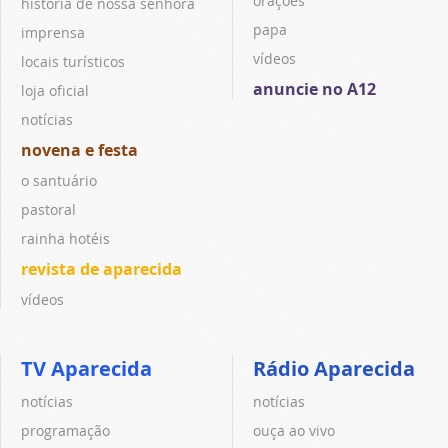
orações
história de nossa senhora
papa
imprensa
vídeos
locais turísticos
anuncie no A12
loja oficial
notícias
novena e festa
o santuário
pastoral
rainha hotéis
revista de aparecida
vídeos
TV Aparecida
Rádio Aparecida
notícias
notícias
programação
ouça ao vivo