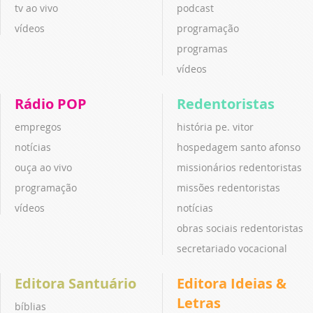
tv ao vivo
podcast
vídeos
programação
programas
vídeos
Rádio POP
Redentoristas
empregos
história pe. vitor
notícias
hospedagem santo afonso
ouça ao vivo
missionários redentoristas
programação
missões redentoristas
vídeos
notícias
obras sociais redentoristas
secretariado vocacional
Editora Santuário
Editora Ideias &
Letras
bíblias