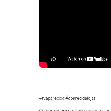
#tvaparecida #aparecidalojas
Compre agora um lindo conjunto com 