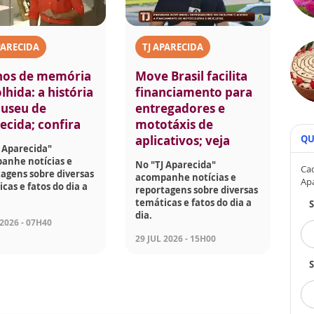
PARECIDA
TJ APARECIDA
nos de memória
Move Brasil facilita
lhida: a história
financiamento para
useu de
entregadores e
ecida; confira
mototáxis de
QU
aplicativos; veja
 Aparecida"
anhe notícias e
No "TJ Aparecida"
Cad
agens sobre diversas
acompanhe notícias e
Ap
cas e fatos do dia a
reportagens sobre diversas
temáticas e fatos do dia a
dia.
 2026 - 07H40
29 JUL 2026 - 15H00
S