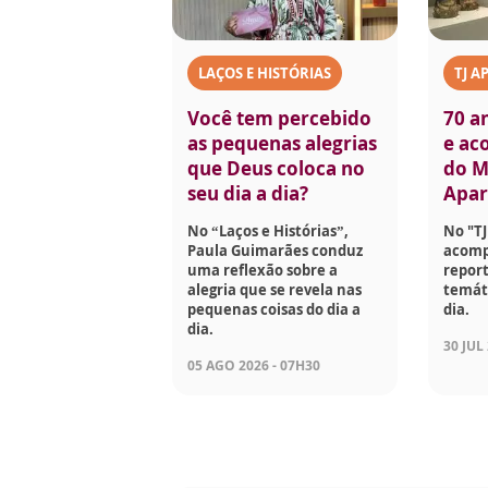
LAÇOS E HISTÓRIAS
TJ A
Você tem percebido
70 a
as pequenas alegrias
e aco
que Deus coloca no
do M
seu dia a dia?
Apar
No “Laços e Histórias”,
No "TJ
Paula Guimarães conduz
acomp
uma reflexão sobre a
report
alegria que se revela nas
temáti
pequenas coisas do dia a
dia.
dia.
30 JUL
05 AGO 2026 - 07H30