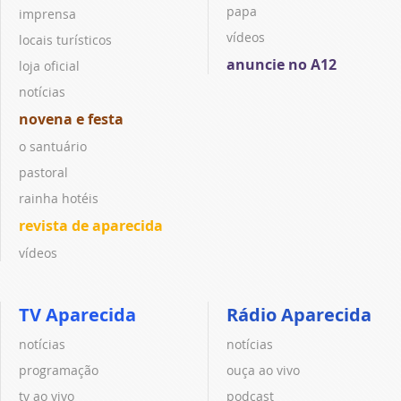
papa
imprensa
vídeos
locais turísticos
anuncie no A12
loja oficial
notícias
novena e festa
o santuário
pastoral
rainha hotéis
revista de aparecida
vídeos
TV Aparecida
Rádio Aparecida
notícias
notícias
programação
ouça ao vivo
tv ao vivo
podcast