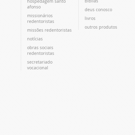
bíblias
hospedagem santo
afonso
deus conosco
missionários
livros
redentoristas
outros produtos
missões redentoristas
notícias
obras sociais
redentoristas
secretariado
vocacional