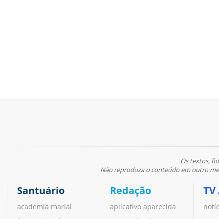
Os textos, fo
Não reproduza o conteúdo em outro meio
Santuário
Redação
TV
academia marial
aplicativo aparecida
notí