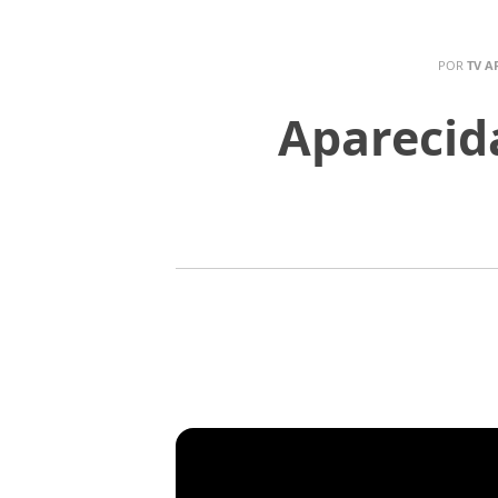
POR
TV A
Aparecid