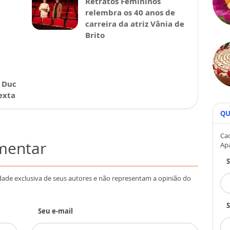
Retratos Femininos
relembra os 40 anos de
carreira da atriz Vânia de
Brito
 Duc
exta
QU
Cad
omentar
Ap
dade exclusiva de seus autores e não representam a opinião do
S
Seu e-mail