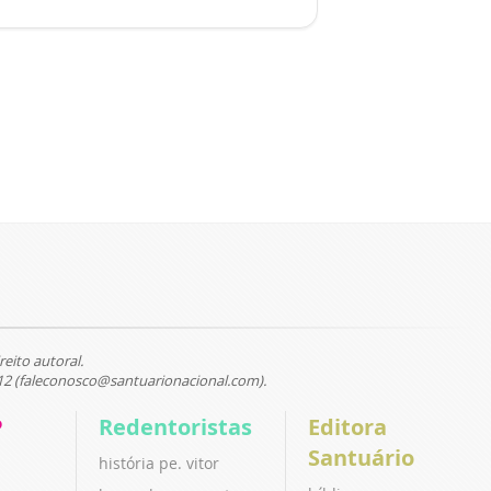
reito autoral.
12 (faleconosco@santuarionacional.com).
P
Redentoristas
Editora
Santuário
história pe. vitor