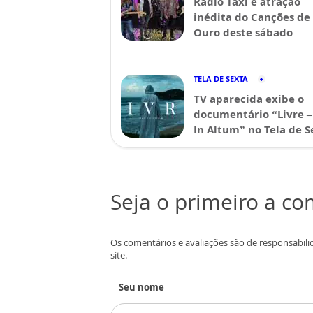
Rádio Táxi é atração
inédita do Canções de
Ouro deste sábado
TELA DE SEXTA
TV aparecida exibe o
documentário “Livre –
In Altum” no Tela de S
Seja o primeiro a c
Os comentários e avaliações são de responsabili
site.
Seu nome