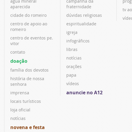
água mineral
campanha da
prog
aparecida
fraternidade
tv ao
cidade do romeiro
dúvidas religiosas
víde
centro de apoio ao
espiritualidade
romeiro
igreja
centro de eventos pe.
infográficos
vitor
libras
contato
notícias
doação
orações
família dos devotos
papa
história de nossa
vídeos
senhora
anuncie no A12
imprensa
locais turísticos
loja oficial
notícias
novena e festa