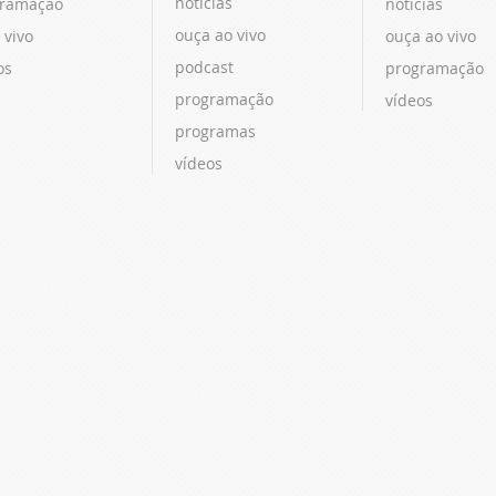
notícias
ramação
notícias
ouça ao vivo
 vivo
ouça ao vivo
podcast
os
programação
programação
vídeos
programas
vídeos