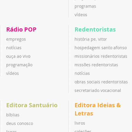
programas
vídeos
Rádio POP
Redentoristas
empregos
história pe. vitor
notícias
hospedagem santo afonso
ouça ao vivo
missionários redentoristas
programação
missões redentoristas
vídeos
notícias
obras sociais redentoristas
secretariado vocacional
Editora Santuário
Editora Ideias &
Letras
bíblias
livros
deus conosco
coleções
livros