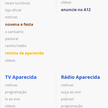
vídeos
locais turísticos
anuncie no A12
loja oficial
notícias
novena e festa
o santuário
pastoral
rainha hotéis
revista de aparecida
vídeos
TV Aparecida
Rádio Aparecida
notícias
notícias
programação
ouça ao vivo
tv ao vivo
podcast
vídeos
programação