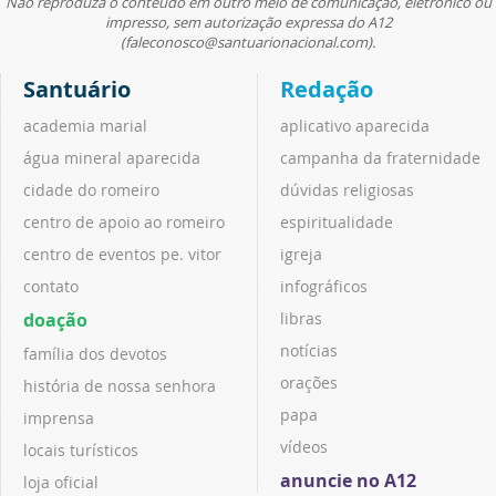
Não reproduza o conteúdo em outro meio de comunicação, eletrônico ou
impresso, sem autorização expressa do A12
(faleconosco@santuarionacional.com).
Santuário
Redação
academia marial
aplicativo aparecida
água mineral aparecida
campanha da fraternidade
cidade do romeiro
dúvidas religiosas
centro de apoio ao romeiro
espiritualidade
centro de eventos pe. vitor
igreja
contato
infográficos
doação
libras
notícias
família dos devotos
orações
história de nossa senhora
papa
imprensa
vídeos
locais turísticos
anuncie no A12
loja oficial