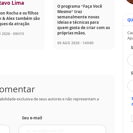
tavo Lima
O programa “Faça Você
Mesmo” traz
son Rocha e os filhos
semanalmente novas
on & Alex também são
QU
ideias e técnicas para
ques da atração
quem gosta de criar com as
Cad
próprias mãos.
 2026 - 09H15
Ap
06 AGO 2026 - 14H40
S
 comentar
abilidade exclusiva de seus autores e não representam a
Seu e-mail