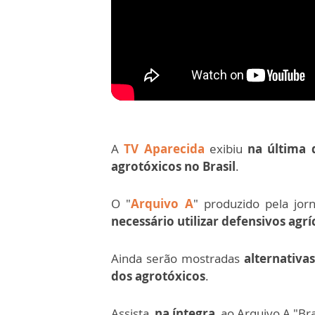
A
TV Aparecida
exibiu
na última q
agrotóxicos no Brasil
.
O "
Arquivo A
" produzido pela jor
necessário utilizar defensivos agr
Ainda serão mostradas
alternativa
dos agrotóxicos
.
Assista,
na íntegra
, ao Arquivo A "Bra