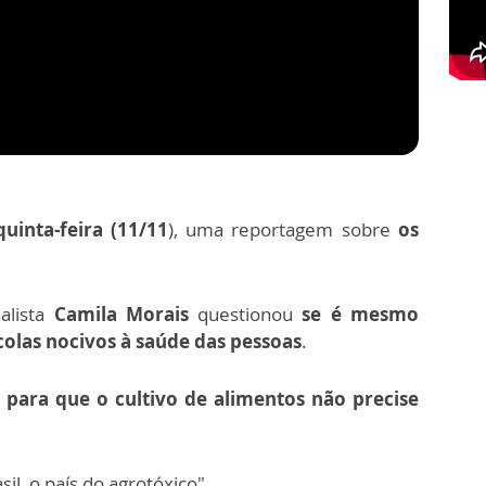
uinta-feira (11/11
), uma reportagem sobre
os
nalista
Camila Morais
questionou
se é mesmo
ícolas nocivos à saúde das pessoas
.
s para que o cultivo de alimentos não precise
sil, o país do agrotóxico".