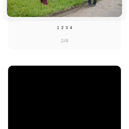
1
2
3
4
2
/4