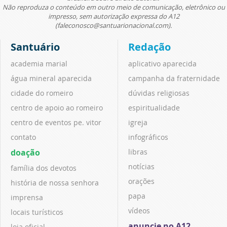
Não reproduza o conteúdo em outro meio de comunicação, eletrônico ou
impresso, sem autorização expressa do A12
(faleconosco@santuarionacional.com).
Santuário
Redação
academia marial
aplicativo aparecida
água mineral aparecida
campanha da fraternidade
cidade do romeiro
dúvidas religiosas
centro de apoio ao romeiro
espiritualidade
centro de eventos pe. vitor
igreja
contato
infográficos
doação
libras
notícias
família dos devotos
orações
história de nossa senhora
papa
imprensa
vídeos
locais turísticos
anuncie no A12
loja oficial