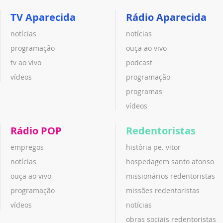
TV Aparecida
Rádio Aparecida
notícias
notícias
programação
ouça ao vivo
tv ao vivo
podcast
vídeos
programação
programas
vídeos
Rádio POP
Redentoristas
empregos
história pe. vitor
notícias
hospedagem santo afonso
ouça ao vivo
missionários redentoristas
programação
missões redentoristas
vídeos
notícias
obras sociais redentoristas