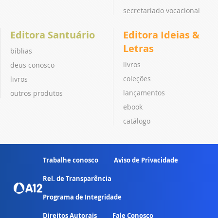
secretariado vocacional
Editora Santuário
Editora Ideias &
Letras
bíblias
livros
deus conosco
coleções
livros
lançamentos
outros produtos
ebook
catálogo
Trabalhe conosco
Aviso de Privacidade
Rel. de Transparência
Programa de Integridade
Direitos Autorais
Fale Conosco