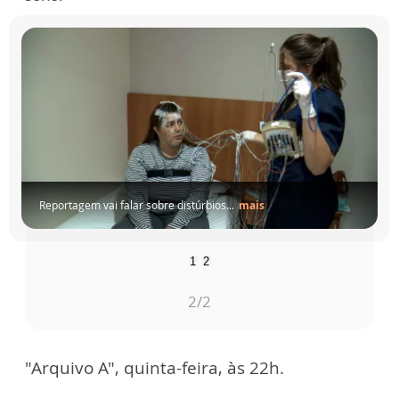
Reportagem vai falar sobre distúrbios...
mais
1
2
2
/2
"Arquivo A", quinta-feira, às 22h.