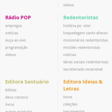
vídeos
Rádio POP
Redentoristas
empregos
história pe. vitor
notícias
hospedagem santo afonso
ouça ao vivo
missionários redentoristas
programação
missões redentoristas
vídeos
notícias
obras sociais redentoristas
secretariado vocacional
Editora Santuário
Editora Ideias &
Letras
bíblias
livros
deus conosco
coleções
livros
lançamentos
outros produtos