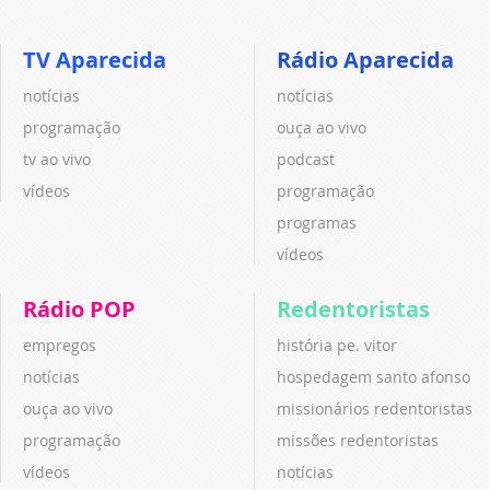
TV Aparecida
Rádio Aparecida
notícias
notícias
programação
ouça ao vivo
tv ao vivo
podcast
vídeos
programação
programas
vídeos
Rádio POP
Redentoristas
empregos
história pe. vitor
notícias
hospedagem santo afonso
ouça ao vivo
missionários redentoristas
programação
missões redentoristas
vídeos
notícias