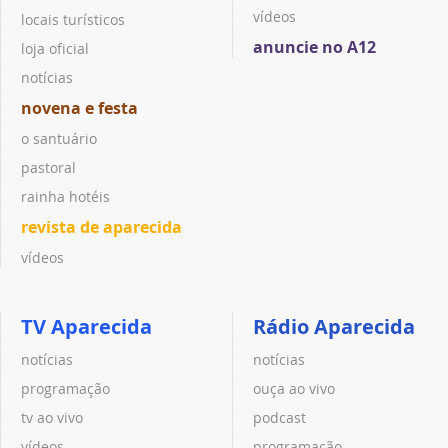
vídeos
locais turísticos
anuncie no A12
loja oficial
notícias
novena e festa
o santuário
pastoral
rainha hotéis
revista de aparecida
vídeos
TV Aparecida
Rádio Aparecida
notícias
notícias
programação
ouça ao vivo
tv ao vivo
podcast
vídeos
programação