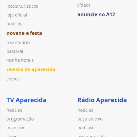
vídeos
locais turísticos
anuncie no A12
loja oficial
notícias
novena e festa
o santuário
pastoral
rainha hotéis
revista de aparecida
vídeos
TV Aparecida
Rádio Aparecida
notícias
notícias
programação
ouça ao vivo
tv ao vivo
podcast
vídeos
programação