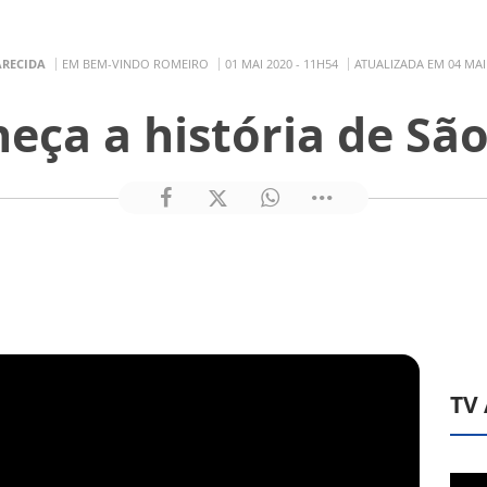
ARECIDA
EM BEM-VINDO ROMEIRO
01 MAI 2020 - 11H54
ATUALIZADA EM 04 MAI 
eça a história de São
TV