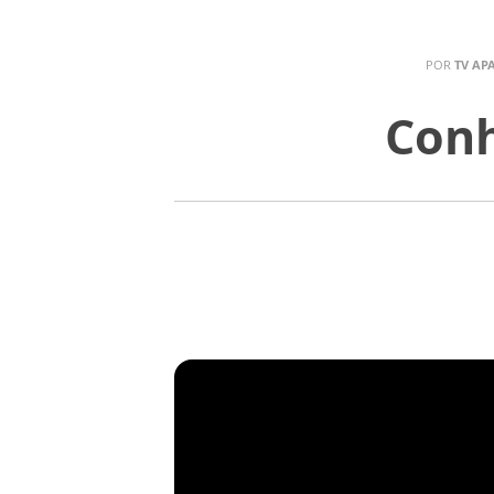
POR
TV AP
Conh