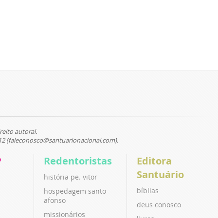
reito autoral.
12 (faleconosco@santuarionacional.com).
P
Redentoristas
Editora
Santuário
história pe. vitor
bíblias
hospedagem santo
afonso
deus conosco
missionários