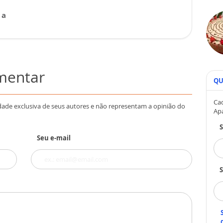
 a
omentar
QU
Cad
dade exclusiva de seus autores e não representam a opinião do
Ap
Seu e-mail
S