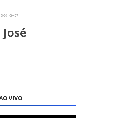
2020 - 09H07
 José
 AO VIVO