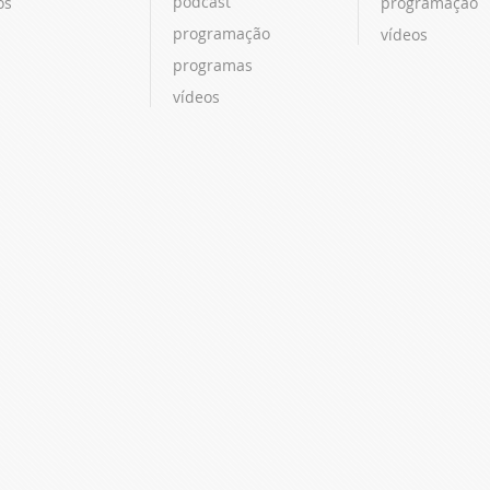
podcast
os
programação
programação
vídeos
programas
vídeos