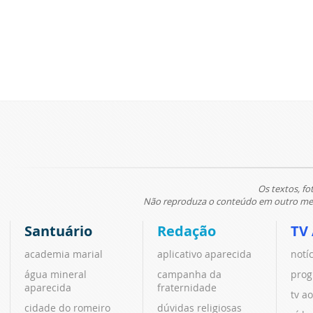
Os textos, fo
Não reproduza o conteúdo em outro meio
Santuário
Redação
TV
academia marial
aplicativo aparecida
notí
água mineral
campanha da
prog
aparecida
fraternidade
tv ao
cidade do romeiro
dúvidas religiosas