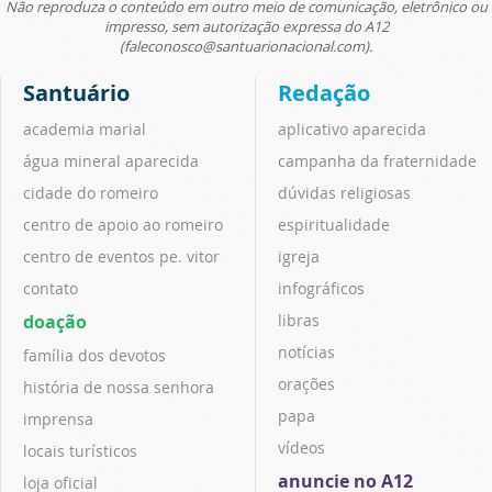
Não reproduza o conteúdo em outro meio de comunicação, eletrônico ou
impresso, sem autorização expressa do A12
(faleconosco@santuarionacional.com).
Santuário
Redação
academia marial
aplicativo aparecida
água mineral aparecida
campanha da fraternidade
cidade do romeiro
dúvidas religiosas
centro de apoio ao romeiro
espiritualidade
centro de eventos pe. vitor
igreja
contato
infográficos
doação
libras
notícias
família dos devotos
orações
história de nossa senhora
papa
imprensa
vídeos
locais turísticos
anuncie no A12
loja oficial