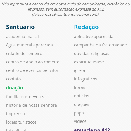
Não reproduza o conteúdo em outro meio de comunicação, eletrônico ou
impresso, sem autorização expressa do A12
(faleconosco@santuarionacional.com).
Santuário
Redação
academia marial
aplicativo aparecida
água mineral aparecida
campanha da fraternidade
cidade do romeiro
dúvidas religiosas
centro de apoio ao romeiro
espiritualidade
centro de eventos pe. vitor
igreja
contato
infográficos
doação
libras
notícias
família dos devotos
orações
história de nossa senhora
papa
imprensa
vídeos
locais turísticos
anuncie no A12
loja oficial