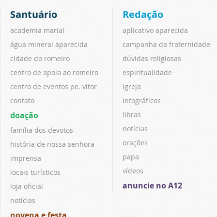
Santuário
Redação
academia marial
aplicativo aparecida
água mineral aparecida
campanha da fraternidade
cidade do romeiro
dúvidas religiosas
centro de apoio ao romeiro
espiritualidade
centro de eventos pe. vitor
igreja
contato
infográficos
doação
libras
notícias
família dos devotos
orações
história de nossa senhora
papa
imprensa
vídeos
locais turísticos
anuncie no A12
loja oficial
notícias
novena e festa