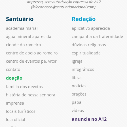
impresso, sem autorização expressa do A12
(faleconosco@santuarionacional.com).
Santuário
Redação
academia marial
aplicativo aparecida
água mineral aparecida
campanha da fraternidade
cidade do romeiro
dúvidas religiosas
centro de apoio ao romeiro
espiritualidade
centro de eventos pe. vitor
igreja
contato
infográficos
doação
libras
notícias
família dos devotos
orações
história de nossa senhora
papa
imprensa
vídeos
locais turísticos
anuncie no A12
loja oficial