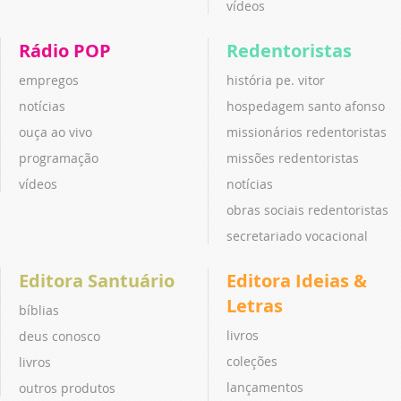
vídeos
Rádio POP
Redentoristas
empregos
história pe. vitor
notícias
hospedagem santo afonso
ouça ao vivo
missionários redentoristas
programação
missões redentoristas
vídeos
notícias
obras sociais redentoristas
secretariado vocacional
Editora Santuário
Editora Ideias &
Letras
bíblias
livros
deus conosco
coleções
livros
lançamentos
outros produtos