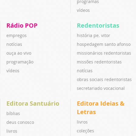
programas
vídeos
Rádio POP
Redentoristas
empregos
história pe. vitor
notícias
hospedagem santo afonso
ouça ao vivo
missionários redentoristas
programação
missões redentoristas
vídeos
notícias
obras sociais redentoristas
secretariado vocacional
Editora Santuário
Editora Ideias &
Letras
bíblias
livros
deus conosco
coleções
livros