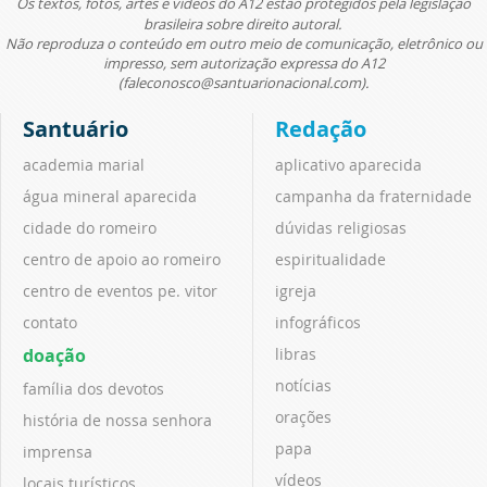
Os textos, fotos, artes e vídeos do A12 estão protegidos pela legislação
brasileira sobre direito autoral.
Não reproduza o conteúdo em outro meio de comunicação, eletrônico ou
impresso, sem autorização expressa do A12
(faleconosco@santuarionacional.com).
Santuário
Redação
academia marial
aplicativo aparecida
água mineral aparecida
campanha da fraternidade
cidade do romeiro
dúvidas religiosas
centro de apoio ao romeiro
espiritualidade
centro de eventos pe. vitor
igreja
contato
infográficos
doação
libras
notícias
família dos devotos
orações
história de nossa senhora
papa
imprensa
vídeos
locais turísticos