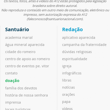
Os textos, fotos, artes e vídeos do A12 estão protegidos pela legislação
brasileira sobre direito autoral.
Não reproduza o conteúdo em outro meio de comunicação, eletrônico ou
impresso, sem autorização expressa do A12
(faleconosco@santuarionacional.com).
Santuário
Redação
academia marial
aplicativo aparecida
água mineral aparecida
campanha da fraternidade
cidade do romeiro
dúvidas religiosas
centro de apoio ao romeiro
espiritualidade
centro de eventos pe. vitor
igreja
contato
infográficos
doação
libras
notícias
família dos devotos
orações
história de nossa senhora
papa
imprensa
vídeos
locais turísticos