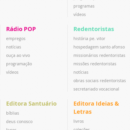
programas
vídeos
Rádio POP
Redentoristas
empregos
história pe. vitor
notícias
hospedagem santo afonso
ouça ao vivo
missionários redentoristas
programação
missões redentoristas
vídeos
notícias
obras sociais redentoristas
secretariado vocacional
Editora Santuário
Editora Ideias &
Letras
bíblias
livros
deus conosco
coleções
livros