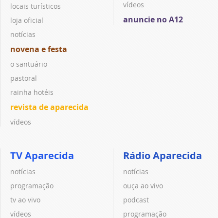
vídeos
locais turísticos
anuncie no A12
loja oficial
notícias
novena e festa
o santuário
pastoral
rainha hotéis
revista de aparecida
vídeos
TV Aparecida
Rádio Aparecida
notícias
notícias
programação
ouça ao vivo
tv ao vivo
podcast
vídeos
programação