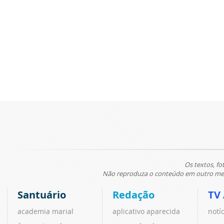
Os textos, fo
Não reproduza o conteúdo em outro meio
Santuário
Redação
TV
academia marial
aplicativo aparecida
notí