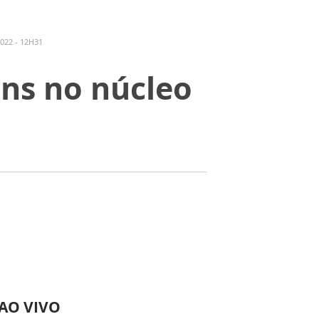
022 - 12H31
ns no núcleo
 AO VIVO