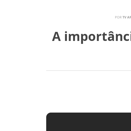
POR
TV A
A importânc