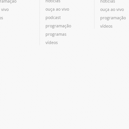
notícias
ramação
notícias
ouça ao vivo
 vivo
ouça ao vivo
podcast
os
programação
programação
vídeos
programas
vídeos