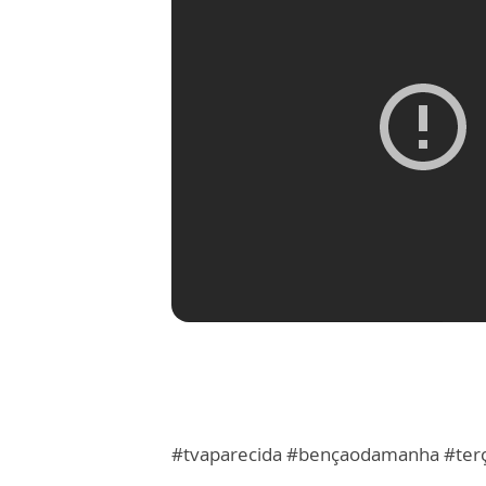
#tvaparecida #bençaodamanha #te