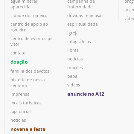
água mineral
campanha da
prog
aparecida
fraternidade
tv ao
cidade do romeiro
dúvidas religiosas
víde
centro de apoio ao
espiritualidade
romeiro
igreja
centro de eventos pe.
infográficos
vitor
libras
contato
notícias
doação
orações
família dos devotos
papa
história de nossa
vídeos
senhora
anuncie no A12
imprensa
locais turísticos
loja oficial
notícias
novena e festa