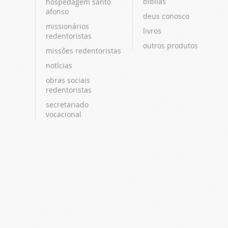
bíblias
hospedagem santo
afonso
deus conosco
missionários
livros
redentoristas
outros produtos
missões redentoristas
notícias
obras sociais
redentoristas
secretariado
vocacional