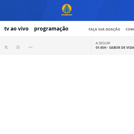
tv ao vivo
programação
FAÇA SUA DOAÇÃO
COMO
A SEGUIR
01:45H -
SABOR DE VID