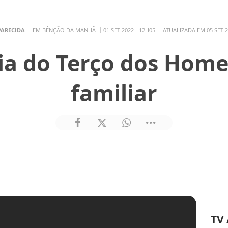
PARECIDA
EM BÊNÇÃO DA MANHÃ
01 SET 2022 - 12H05
ATUALIZADA EM 05 SET 2
ia do Terço dos Home
familiar
TV