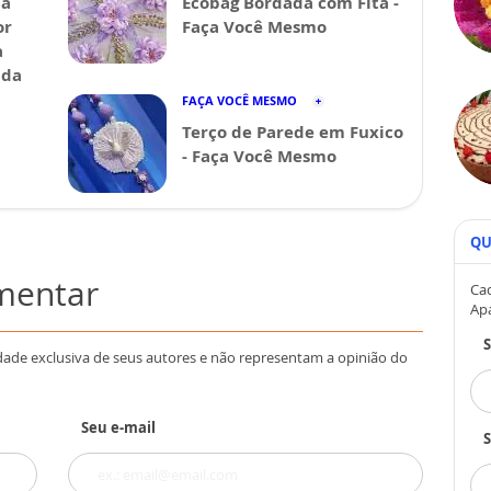
da
Ecobag Bordada com Fita -
or
Faça Você Mesmo
a
ida
FAÇA VOCÊ MESMO
Terço de Parede em Fuxico
- Faça Você Mesmo
QU
omentar
Cad
Ap
dade exclusiva de seus autores e não representam a opinião do
Seu e-mail
S