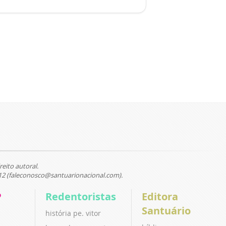
reito autoral.
12 (faleconosco@santuarionacional.com).
P
Redentoristas
Editora
Santuário
história pe. vitor