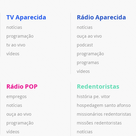
TV Aparecida
Rádio Aparecida
notícias
notícias
programação
ouça ao vivo
tv ao vivo
podcast
vídeos
programação
programas
vídeos
Rádio POP
Redentoristas
empregos
história pe. vitor
notícias
hospedagem santo afonso
ouça ao vivo
missionários redentoristas
programação
missões redentoristas
vídeos
notícias