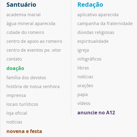
Santuário
Redação
academia marial
aplicativo aparecida
água mineral aparecida
campanha da fraternidade
cidade do romeiro
dúvidas religiosas
centro de apoio ao romeiro
espiritualidade
centro de eventos pe. vitor
igreja
contato
infográficos
doação
libras
notícias
família dos devotos
orações
história de nossa senhora
papa
imprensa
vídeos
locais turísticos
anuncie no A12
loja oficial
notícias
novena e festa