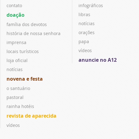
contato
infográficos
doação
libras
notícias
família dos devotos
orações
história de nossa senhora
papa
imprensa
vídeos
locais turísticos
anuncie no A12
loja oficial
notícias
novena e festa
o santuário
pastoral
rainha hotéis
revista de aparecida
vídeos