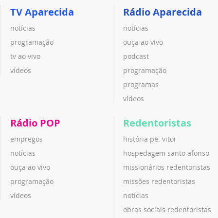
TV Aparecida
Rádio Aparecida
notícias
notícias
programação
ouça ao vivo
tv ao vivo
podcast
vídeos
programação
programas
vídeos
Rádio POP
Redentoristas
empregos
história pe. vitor
notícias
hospedagem santo afonso
ouça ao vivo
missionários redentoristas
programação
missões redentoristas
vídeos
notícias
obras sociais redentoristas