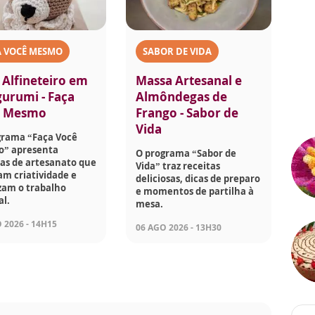
A VOCÊ MESMO
SABOR DE VIDA
 Alfineteiro em
Massa Artesanal e
urumi - Faça
Almôndegas de
ê Mesmo
Frango - Sabor de
Vida
grama “Faça Você
” apresenta
O programa “Sabor de
as de artesanato que
Vida” traz receitas
am criatividade e
deliciosas, dicas de preparo
zam o trabalho
e momentos de partilha à
l.
mesa.
 2026 - 14H15
06 AGO 2026 - 13H30