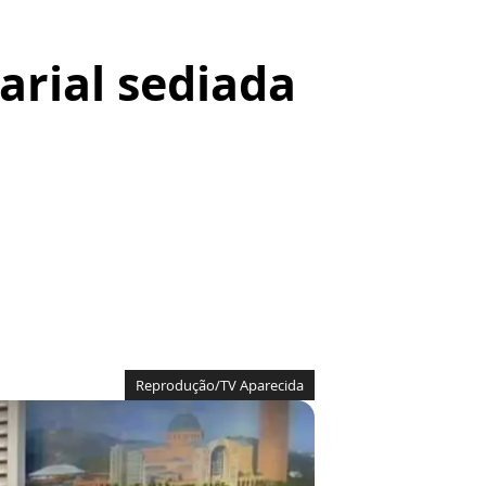
rial sediada
Reprodução/TV Aparecida