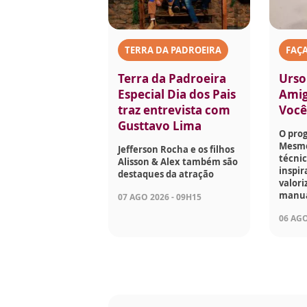
TERRA DA PADROEIRA
FAÇ
Terra da Padroeira
Urso
Especial Dia dos Pais
Amig
traz entrevista com
Voc
Gusttavo Lima
O pro
Mesmo
Jefferson Rocha e os filhos
técnic
Alisson & Alex também são
inspir
destaques da atração
valori
manua
07 AGO 2026 - 09H15
06 AGO