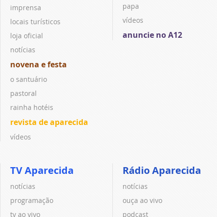
papa
imprensa
vídeos
locais turísticos
anuncie no A12
loja oficial
notícias
novena e festa
o santuário
pastoral
rainha hotéis
revista de aparecida
vídeos
TV Aparecida
Rádio Aparecida
notícias
notícias
programação
ouça ao vivo
tv ao vivo
podcast