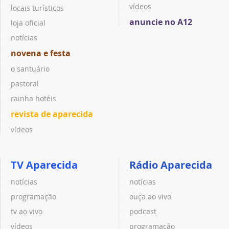
vídeos
locais turísticos
anuncie no A12
loja oficial
notícias
novena e festa
o santuário
pastoral
rainha hotéis
revista de aparecida
vídeos
TV Aparecida
Rádio Aparecida
notícias
notícias
programação
ouça ao vivo
tv ao vivo
podcast
vídeos
programação