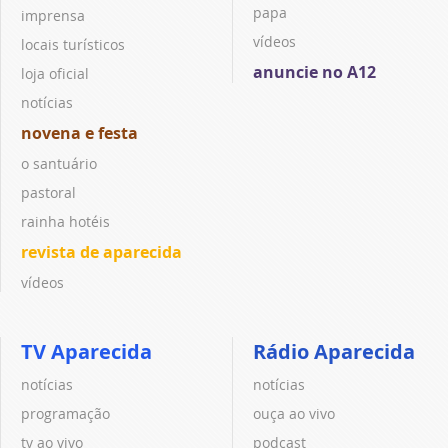
papa
imprensa
vídeos
locais turísticos
anuncie no A12
loja oficial
notícias
novena e festa
o santuário
pastoral
rainha hotéis
revista de aparecida
vídeos
TV Aparecida
Rádio Aparecida
notícias
notícias
programação
ouça ao vivo
tv ao vivo
podcast