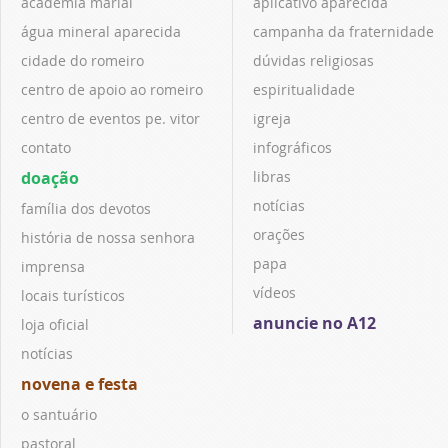
academia marial
aplicativo aparecida
água mineral aparecida
campanha da fraternidade
cidade do romeiro
dúvidas religiosas
centro de apoio ao romeiro
espiritualidade
centro de eventos pe. vitor
igreja
contato
infográficos
doação
libras
notícias
família dos devotos
orações
história de nossa senhora
papa
imprensa
vídeos
locais turísticos
anuncie no A12
loja oficial
notícias
novena e festa
o santuário
pastoral