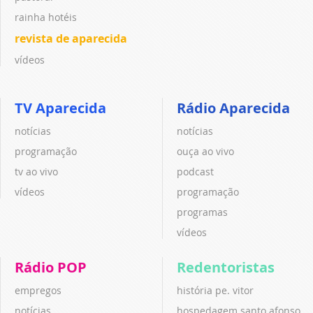
rainha hotéis
revista de aparecida
vídeos
TV Aparecida
Rádio Aparecida
notícias
notícias
programação
ouça ao vivo
tv ao vivo
podcast
vídeos
programação
programas
vídeos
Rádio POP
Redentoristas
empregos
história pe. vitor
notícias
hospedagem santo afonso