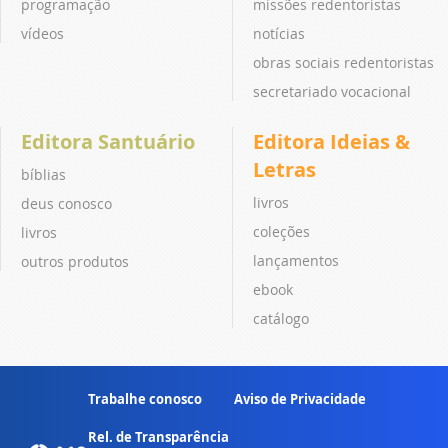
programação
missões redentoristas
vídeos
notícias
obras sociais redentoristas
secretariado vocacional
Editora Santuário
Editora Ideias &
Letras
bíblias
livros
deus conosco
coleções
livros
lançamentos
outros produtos
ebook
catálogo
Trabalhe conosco
Aviso de Privacidade
Rel. de Transparência