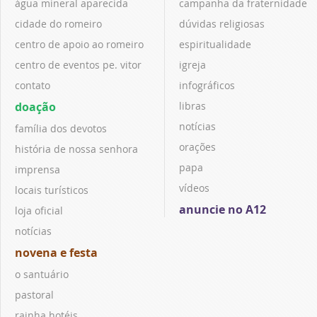
água mineral aparecida
campanha da fraternidade
cidade do romeiro
dúvidas religiosas
centro de apoio ao romeiro
espiritualidade
centro de eventos pe. vitor
igreja
contato
infográficos
doação
libras
notícias
família dos devotos
orações
história de nossa senhora
papa
imprensa
vídeos
locais turísticos
anuncie no A12
loja oficial
notícias
novena e festa
o santuário
pastoral
rainha hotéis