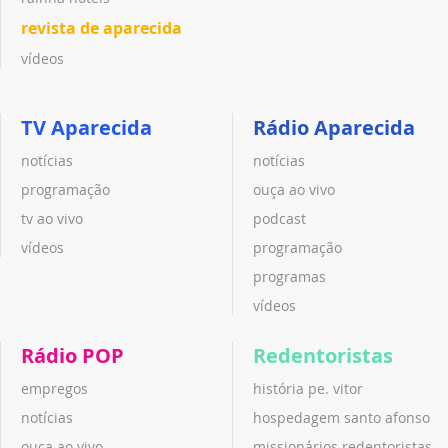
revista de aparecida
vídeos
TV Aparecida
Rádio Aparecida
notícias
notícias
programação
ouça ao vivo
tv ao vivo
podcast
vídeos
programação
programas
vídeos
Rádio POP
Redentoristas
empregos
história pe. vitor
notícias
hospedagem santo afonso
ouça ao vivo
missionários redentoristas