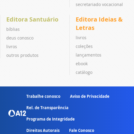
secretariado vocacional
Editora Santuário
Editora Ideias &
Letras
bíblias
livros
deus conosco
coleções
livros
lançamentos
outros produtos
ebook
catálogo
Trabalhe conosco
Aviso de Privacidade
Rel. de Transparência
Programa de Integridade
Direitos Autorais
Fale Conosco