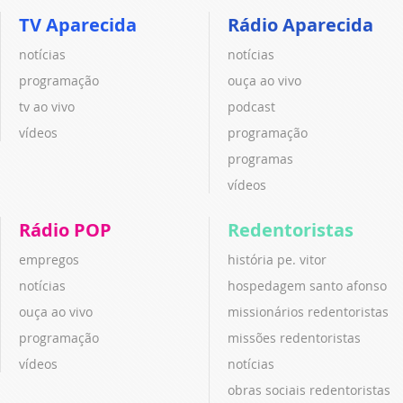
TV Aparecida
Rádio Aparecida
notícias
notícias
programação
ouça ao vivo
tv ao vivo
podcast
vídeos
programação
programas
vídeos
Rádio POP
Redentoristas
empregos
história pe. vitor
notícias
hospedagem santo afonso
ouça ao vivo
missionários redentoristas
programação
missões redentoristas
vídeos
notícias
obras sociais redentoristas