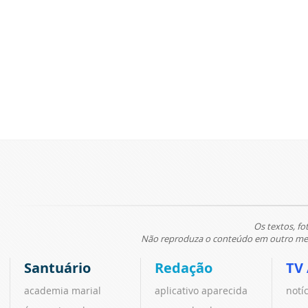
Os textos, fo
Não reproduza o conteúdo em outro meio
Santuário
Redação
TV
academia marial
aplicativo aparecida
notí