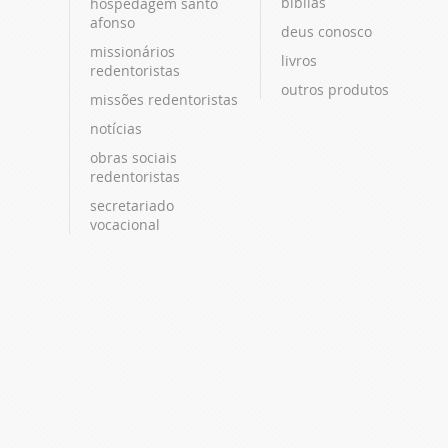
bíblias
hospedagem santo
afonso
deus conosco
missionários
livros
redentoristas
outros produtos
missões redentoristas
notícias
obras sociais
redentoristas
secretariado
vocacional