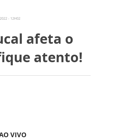
2022 - 12H02
cal afeta o
ique atento!
 AO VIVO