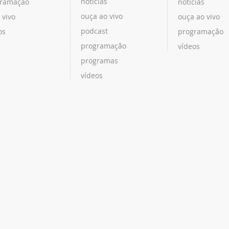
notícias
ramação
notícias
ouça ao vivo
 vivo
ouça ao vivo
podcast
os
programação
programação
vídeos
programas
vídeos