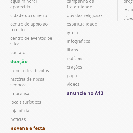
água mineral
campanha da
prog
aparecida
fraternidade
tv ao
cidade do romeiro
dúvidas religiosas
víde
centro de apoio ao
espiritualidade
romeiro
igreja
centro de eventos pe.
infográficos
vitor
libras
contato
notícias
doação
orações
família dos devotos
papa
história de nossa
vídeos
senhora
anuncie no A12
imprensa
locais turísticos
loja oficial
notícias
novena e festa