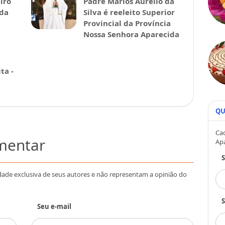
iro
Padre Marlos Aurélio da
ida
Silva é reeleito Superior
Provincial da Província
Nossa Senhora Aparecida
ta -
QU
Cad
omentar
Ap
dade exclusiva de seus autores e não representam a opinião do
S
Seu e-mail