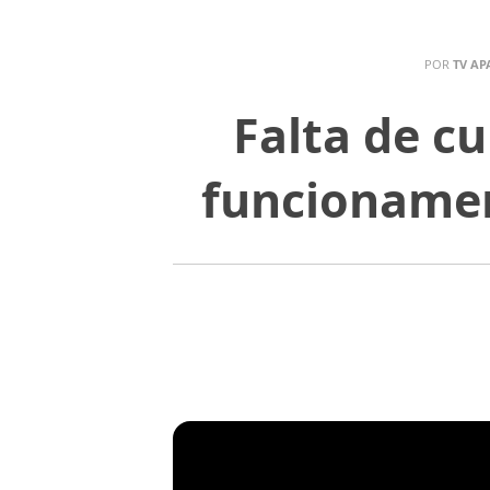
POR
TV AP
Falta de c
funcionamen