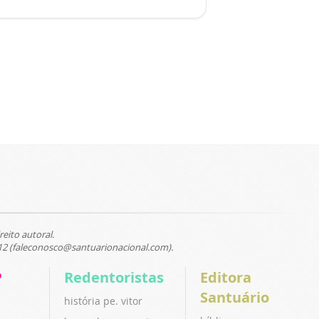
reito autoral.
12 (faleconosco@santuarionacional.com).
P
Redentoristas
Editora
Santuário
história pe. vitor