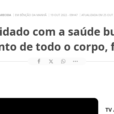
ARECIDA
EM BÊNÇÃO DA MANHÃ
19 OUT 2022 - 09H47
ATUALIZADA EM 25 OUT 
uidado com a saúde bu
to de todo o corpo, f
TV