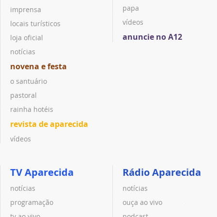
papa
imprensa
vídeos
locais turísticos
anuncie no A12
loja oficial
notícias
novena e festa
o santuário
pastoral
rainha hotéis
revista de aparecida
vídeos
TV Aparecida
Rádio Aparecida
notícias
notícias
programação
ouça ao vivo
tv ao vivo
podcast