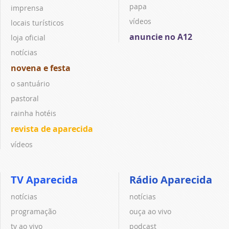
papa
imprensa
vídeos
locais turísticos
anuncie no A12
loja oficial
notícias
novena e festa
o santuário
pastoral
rainha hotéis
revista de aparecida
vídeos
TV Aparecida
Rádio Aparecida
notícias
notícias
programação
ouça ao vivo
tv ao vivo
podcast