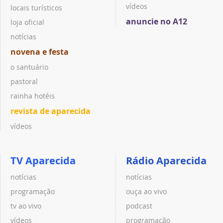
vídeos
locais turísticos
anuncie no A12
loja oficial
notícias
novena e festa
o santuário
pastoral
rainha hotéis
revista de aparecida
vídeos
TV Aparecida
Rádio Aparecida
notícias
notícias
programação
ouça ao vivo
tv ao vivo
podcast
vídeos
programação