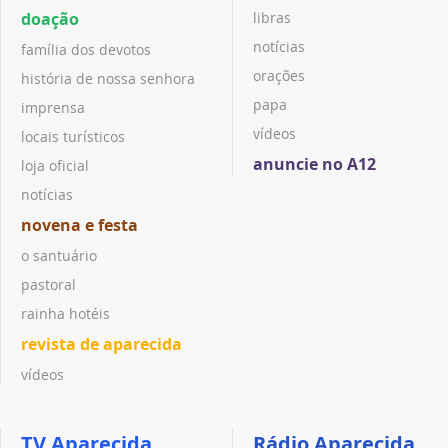
doação
libras
notícias
família dos devotos
orações
história de nossa senhora
papa
imprensa
vídeos
locais turísticos
anuncie no A12
loja oficial
notícias
novena e festa
o santuário
pastoral
rainha hotéis
revista de aparecida
vídeos
TV Aparecida
Rádio Aparecida