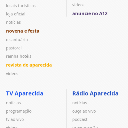
vídeos
locais turísticos
anuncie no A12
loja oficial
notícias
novena e festa
o santuário
pastoral
rainha hotéis
revista de aparecida
vídeos
TV Aparecida
Rádio Aparecida
notícias
notícias
programação
ouça ao vivo
tv ao vivo
podcast
vídeos
programação