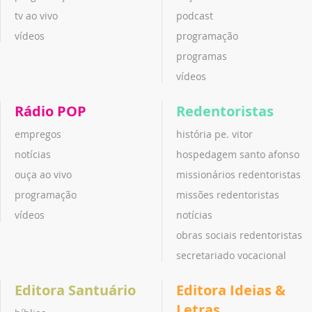
tv ao vivo
podcast
vídeos
programação
programas
vídeos
Rádio POP
Redentoristas
empregos
história pe. vitor
notícias
hospedagem santo afonso
ouça ao vivo
missionários redentoristas
programação
missões redentoristas
vídeos
notícias
obras sociais redentoristas
secretariado vocacional
Editora Santuário
Editora Ideias &
Letras