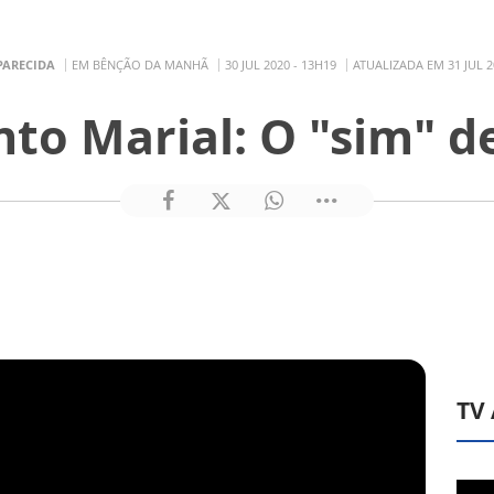
PARECIDA
EM BÊNÇÃO DA MANHÃ
30 JUL 2020 - 13H19
ATUALIZADA EM 31 JUL 2
o Marial: O "sim" d
TV