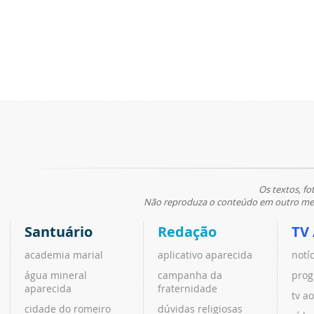
Os textos, fo
Não reproduza o conteúdo em outro meio
Santuário
Redação
TV
academia marial
aplicativo aparecida
notí
água mineral
campanha da
prog
aparecida
fraternidade
tv ao
cidade do romeiro
dúvidas religiosas