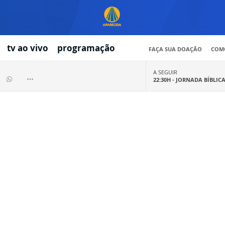
tv ao vivo
programação
FAÇA SUA DOAÇÃO
COMO
A SEGUIR
22:30H -
JORNADA BÍBLIC