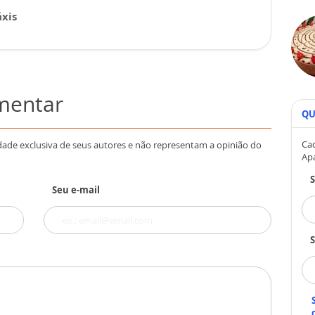
xis
omentar
QU
Cad
dade exclusiva de seus autores e não representam a opinião do
Ap
Seu e-mail
S