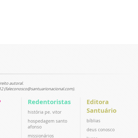
reito autoral.
12 (faleconosco@santuarionacional.com).
P
Redentoristas
Editora
Santuário
história pe. vitor
bíblias
hospedagem santo
afonso
deus conosco
missionários