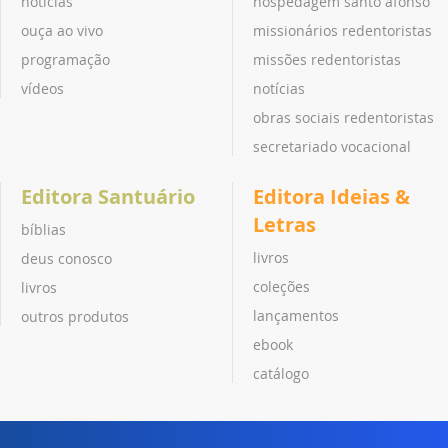
notícias
hospedagem santo afonso
ouça ao vivo
missionários redentoristas
programação
missões redentoristas
vídeos
notícias
obras sociais redentoristas
secretariado vocacional
Editora Santuário
Editora Ideias &
Letras
bíblias
livros
deus conosco
coleções
livros
lançamentos
outros produtos
ebook
catálogo