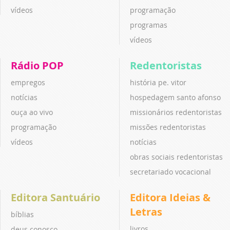
vídeos
programação
programas
vídeos
Rádio POP
Redentoristas
empregos
história pe. vitor
notícias
hospedagem santo afonso
ouça ao vivo
missionários redentoristas
programação
missões redentoristas
vídeos
notícias
obras sociais redentoristas
secretariado vocacional
Editora Santuário
Editora Ideias &
Letras
bíblias
livros
deus conosco