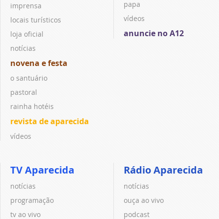
papa
imprensa
vídeos
locais turísticos
anuncie no A12
loja oficial
notícias
novena e festa
o santuário
pastoral
rainha hotéis
revista de aparecida
vídeos
TV Aparecida
Rádio Aparecida
notícias
notícias
programação
ouça ao vivo
tv ao vivo
podcast