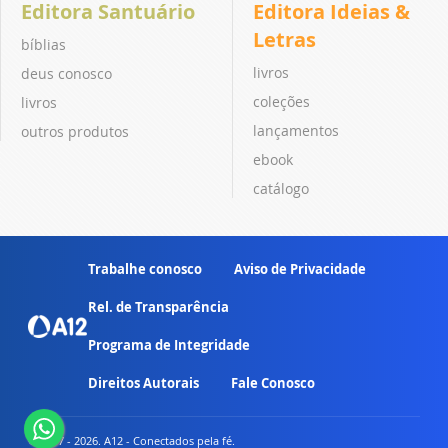
Editora Santuário
Editora Ideias &
Letras
bíblias
livros
deus conosco
coleções
livros
lançamentos
outros produtos
ebook
catálogo
Trabalhe conosco
Aviso de Privacidade
Rel. de Transparência
Programa de Integridade
Direitos Autorais
Fale Conosco
© 2007 - 2026. A12 - Conectados pela fé.