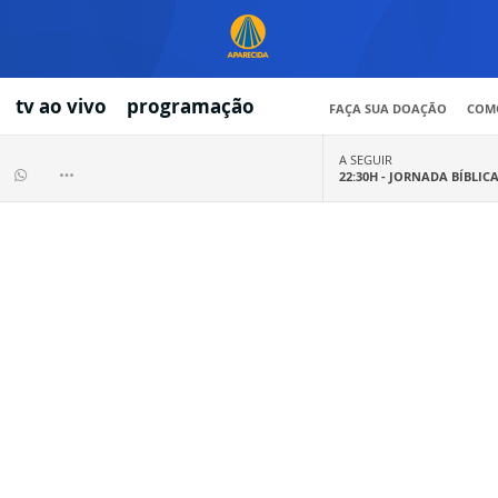
tv ao vivo
programação
FAÇA SUA DOAÇÃO
COMO
A SEGUIR
22:30H -
JORNADA BÍBLIC