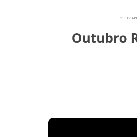
POR
TV AP
Outubro R