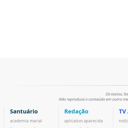
Os textos, fo
Não reproduza o conteúdo em outro meio
Santuário
Redação
TV
academia marial
aplicativo aparecida
notí