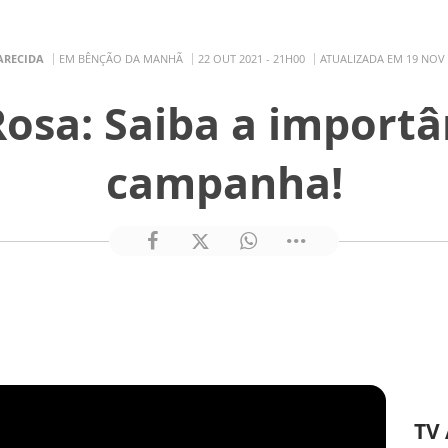
ARECIDA
EM BÊNÇÃO DA MANHÃ
22 OUT 2021 - 21H00
ATUALIZADA EM 19 NOV 
osa: Saiba a importâ
campanha!
TV