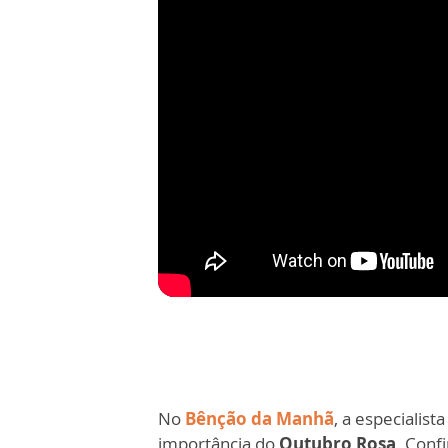
No
Bênção da Manhã
, a especialist
importância do
Outubro Rosa
. Confi