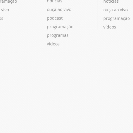
notícias
ramação
notícias
ouça ao vivo
 vivo
ouça ao vivo
podcast
os
programação
programação
vídeos
programas
vídeos