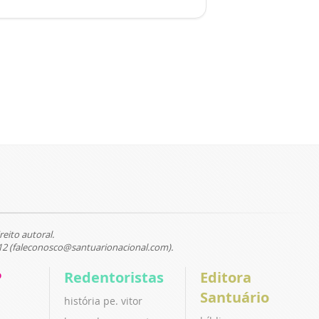
reito autoral.
12 (faleconosco@santuarionacional.com).
P
Redentoristas
Editora
Santuário
história pe. vitor