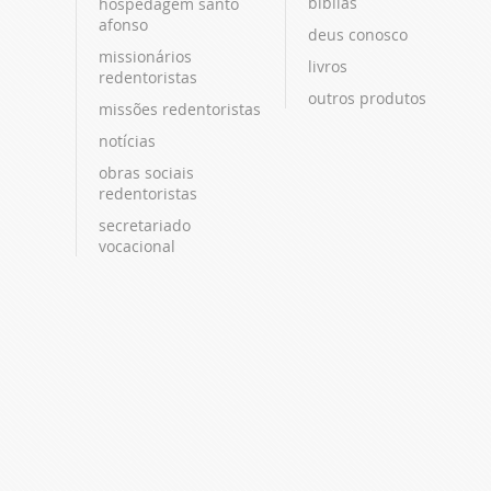
bíblias
hospedagem santo
afonso
deus conosco
missionários
livros
redentoristas
outros produtos
missões redentoristas
notícias
obras sociais
redentoristas
secretariado
vocacional