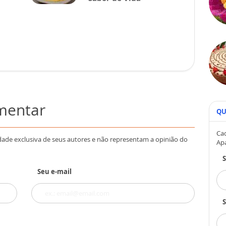
omentar
QU
Cad
dade exclusiva de seus autores e não representam a opinião do
Ap
Seu e-mail
S