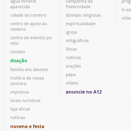
água mineral
campanha da
prog
aparecida
fraternidade
tv ao
cidade do romeiro
dúvidas religiosas
víde
centro de apoio ao
espiritualidade
romeiro
igreja
centro de eventos pe.
infográficos
vitor
libras
contato
notícias
doação
orações
família dos devotos
papa
história de nossa
vídeos
senhora
anuncie no A12
imprensa
locais turísticos
loja oficial
notícias
novena e festa