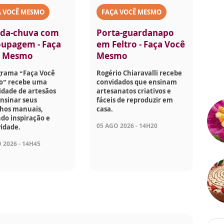
A VOCÊ MESMO
FAÇA VOCÊ MESMO
da-chuva com
Porta-guardanapo
upagem - Faça
em Feltro - Faça Você
ê Mesmo
Mesmo
grama “Faça Você
Rogério Chiaravalli recebe
” recebe uma
convidados que ensinam
idade de artesãos
artesanatos criativos e
nsinar seus
fáceis de reproduzir em
lhos manuais,
casa.
do inspiração e
05 AGO 2026 - 14H20
vidade.
 2026 - 14H45