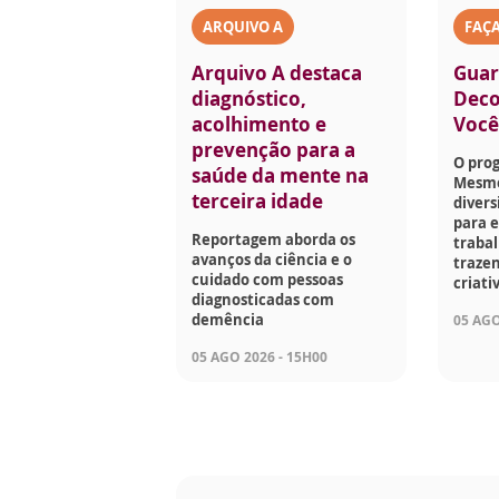
ARQUIVO A
FAÇ
Arquivo A destaca
Guar
diagnóstico,
Deco
acolhimento e
Voc
prevenção para a
O pro
saúde da mente na
Mesmo
terceira idade
divers
para e
Reportagem aborda os
traba
avanços da ciência e o
trazen
cuidado com pessoas
criati
diagnosticadas com
demência
05 AGO
05 AGO 2026 - 15H00