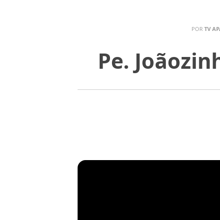
POR
TV AP
Pe. Joãozin