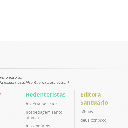
reito autoral.
12 (faleconosco@santuarionacional.com).
P
Redentoristas
Editora
Santuário
história pe. vitor
bíblias
hospedagem santo
afonso
deus conosco
missionários