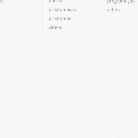
podcast
os
programação
programação
vídeos
programas
vídeos