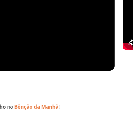
nho
no
Bênção da Manhã
!