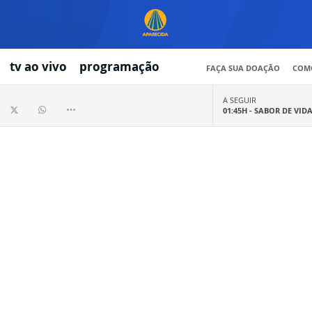
tv ao vivo
programação
FAÇA SUA DOAÇÃO
COMO
A SEGUIR
01:45H -
SABOR DE VID