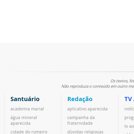
Os textos, fo
Não reproduza o conteúdo em outro meio
Santuário
Redação
TV
academia marial
aplicativo aparecida
notí
água mineral
campanha da
prog
aparecida
fraternidade
tv ao
cidade do romeiro
dúvidas religiosas