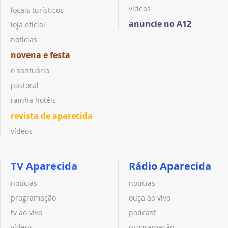
vídeos
locais turísticos
anuncie no A12
loja oficial
notícias
novena e festa
o santuário
pastoral
rainha hotéis
revista de aparecida
vídeos
TV Aparecida
Rádio Aparecida
notícias
notícias
programação
ouça ao vivo
tv ao vivo
podcast
vídeos
programação